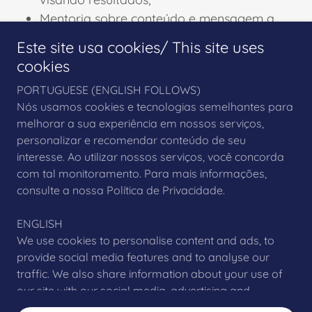
Mentoria sobre conteúdo e mensagem a
ser comunicada ao público-alvo;
Este site usa cookies/ This site uses
Estratégia de abertura de novos
cookies
mercados e internacionalização.
PORTUGUESE (ENGLISH FOLLOWS)
Nós usamos cookies e tecnologias semelhantes para
Mais Serviços
melhorar a sua experiência em nossos serviços,
personalizar e recomendar conteúdo de seu
interesse. Ao utilizar nossos serviços, você concorda
com tal monitoramento. Para mais informações,
consulte a nossa Política de Privacidade.
Copyright © 2021 STRINGS®
ENGLISH
We use cookies to personalise content and ads, to
provide social media features and to analyse our
traffic. We also share information about your use of
Todos os direitos reservados.
our site with our social media, advertising and
analytics partners who may combine it with other